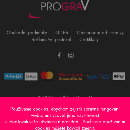
Obchodní podmínky
GDPR
Odstoupení od smlouvy
Reklamační protokol
Certifikáty
© 2025 Vít Štika | PrograV
Provozovatel e-shopu: Vít Štika
IČO: 01597833