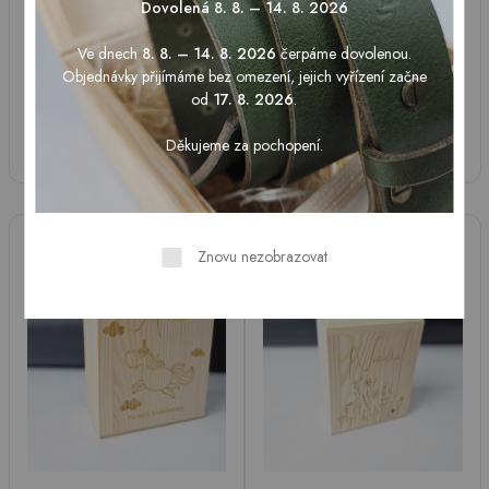
Dřevěná pokladnička |
Dřevěná pokladnička |
Dovolená 8. 8. – 14. 8. 2026
Astronaut
Duha se srdcem
Ve dnech
8. 8. – 14. 8. 2026
čerpáme dovolenou.
290
Kč
290
Kč
Objednávky přijímáme bez omezení, jejich vyřízení začne
od
17. 8. 2026
.
Přidat do košíku
Přidat do košíku
Děkujeme za pochopení.
Znovu nezobrazovat