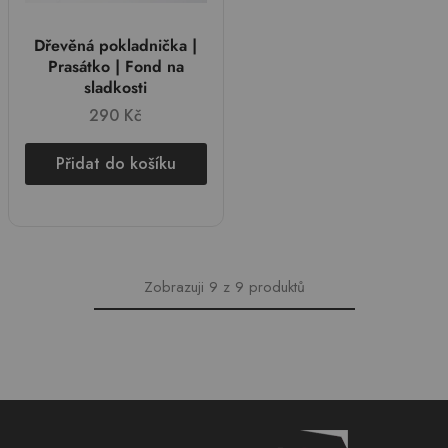
Dřevěná pokladnička |
Prasátko | Fond na
sladkosti
290
Kč
Přidat do košíku
Zobrazuji
9
z
9
produktů