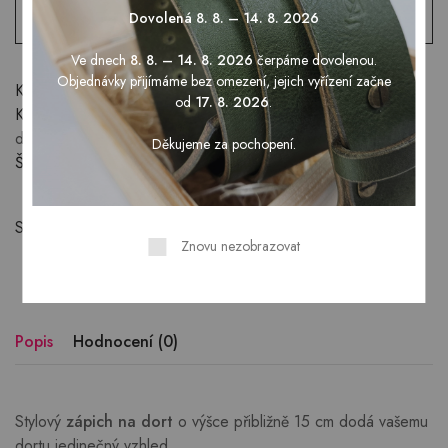
Přidat do seznamu přání
Dovolená 8. 8. – 14. 8. 2026
Ve dnech
8. 8. – 14. 8. 2026
čerpáme dovolenou.
Objednávky přijímáme bez omezení, jejich vyřízení začne
Kód produktu:
DET061
od
17. 8. 2026
.
Kategorie:
Dekorace na dort
,
Dětský svět
,
Doplňky pro
dětský svět
,
Ostatní dekorace
Děkujeme za pochopení.
Štítek:
dort
Sdílet:
Znovu nezobrazovat
Popis
Hodnocení (0)
Stylový
zápich na dort
o výšce přibližně 15 cm dodá vašemu
dortu jedinečný vzhled.