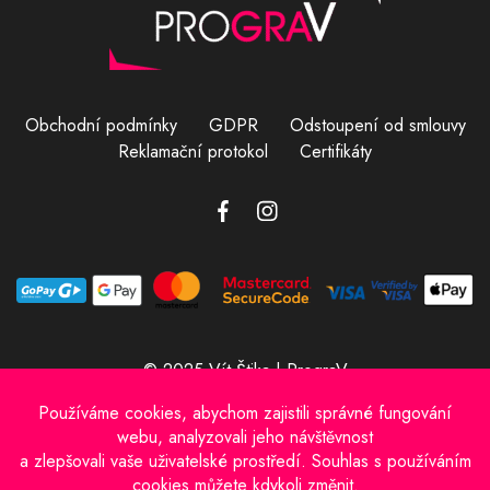
Obchodní podmínky
GDPR
Odstoupení od smlouvy
Reklamační protokol
Certifikáty
© 2025 Vít Štika | PrograV
Provozovatel e-shopu: Vít Štika
IČO: 01597833