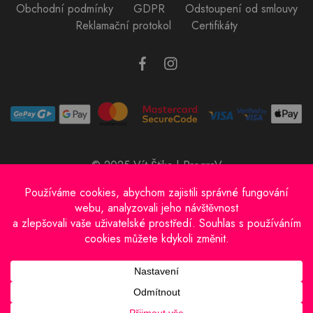
Obchodní podmínky
GDPR
Odstoupení od smlouvy
Reklamační protokol
Certifikáty
© 2025 Vít Štika | PrograV
Provozovatel e-shopu: Vít Štika
IČO: 01597833
Sídlo: Bachmačská 698, Kolín 28002
E-mail: info@prograV.cz
Tel.: +420 728 430 743