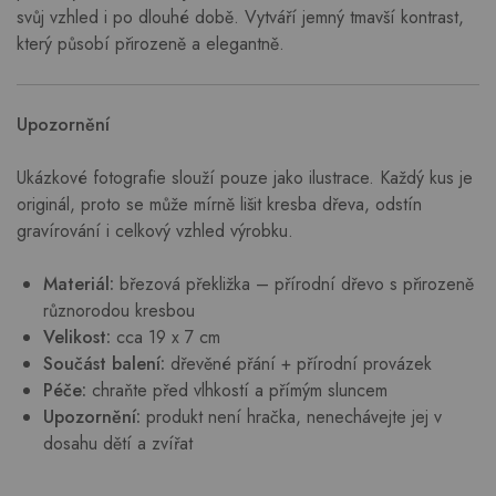
svůj vzhled i po dlouhé době. Vytváří jemný tmavší kontrast,
který působí přirozeně a elegantně.
Upozornění
Ukázkové fotografie slouží pouze jako ilustrace. Každý kus je
originál, proto se může mírně lišit kresba dřeva, odstín
gravírování i celkový vzhled výrobku.
Materiál:
březová překližka – přírodní dřevo s přirozeně
různorodou kresbou
Velikost:
cca 19 x 7 cm
Součást balení:
dřevěné přání + přírodní provázek
Péče:
chraňte před vlhkostí a přímým sluncem
Upozornění:
produkt není hračka, nenechávejte jej v
dosahu dětí a zvířat