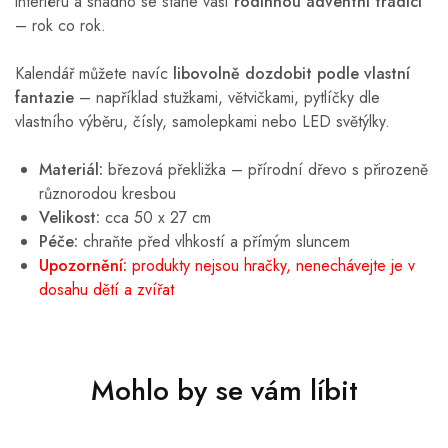
interiéru a snadno se stane vaší
rodinnou adventní tradicí
– rok co rok.
Kalendář můžete navíc
libovolně dozdobit podle vlastní
fantazie
– například stužkami, větvičkami, pytlíčky dle
vlastního výběru, čísly, samolepkami nebo LED světýlky.
Materiál:
březová překližka – přírodní dřevo s přirozeně
různorodou kresbou
Velikost:
cca 50 x 27 cm
Péče:
chraňte před vlhkostí a přímým sluncem
Upozornění:
produkty nejsou hračky, nenechávejte je v
dosahu dětí a zvířat
Mohlo by se vám líbit