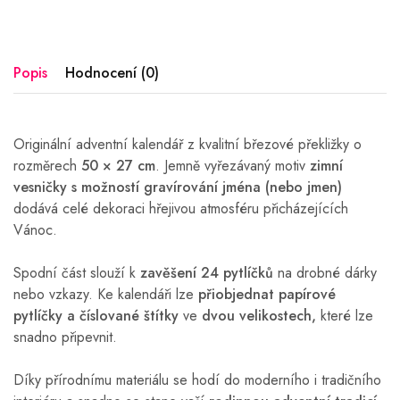
Popis
Hodnocení (0)
Originální adventní kalendář z kvalitní březové překližky o
rozměrech
50 × 27 cm
. Jemně vyřezávaný motiv
zimní
vesničky
s možností gravírování jména (nebo jmen)
dodává celé dekoraci hřejivou atmosféru přicházejících
Vánoc.
Spodní část slouží k
zavěšení 24 pytlíčků
na drobné dárky
nebo vzkazy. Ke kalendáři lze
přiobjednat papírové
pytlíčky a číslované štítky
ve
dvou velikostech,
které lze
snadno připevnit.
Díky přírodnímu materiálu se hodí do moderního i tradičního