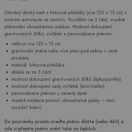
Dřevěný dětský metr z březové překližky (cca 120 × 15 cm) s
motivem astronauta ve vesmíru. Rozdělen na 3 části, snadné
připevnění oboustrannou páskou. Možnost dokoupení
gravírovaných štítků, zvířátek a personalizace jménem.
velikost cca 120 x 15 cm
gravírování jména nebo více jmen pod sebou v ceně
produktu
materiál: březová překližka
skládá se ze 3 částí
možnost dokoupení gravírovaných štítků (šipky/puntíky)
možnost dokoupení sady zvířátek (lesní/safari)
personalizace jménem u varianty šipek
snadná instalace pomocí oboustranné pásky – není
součástí balení
Do poznámky prosím uveďte jméno dítěte (nebo dětí) a
zda si přejete jméno uvést také na šipkách.