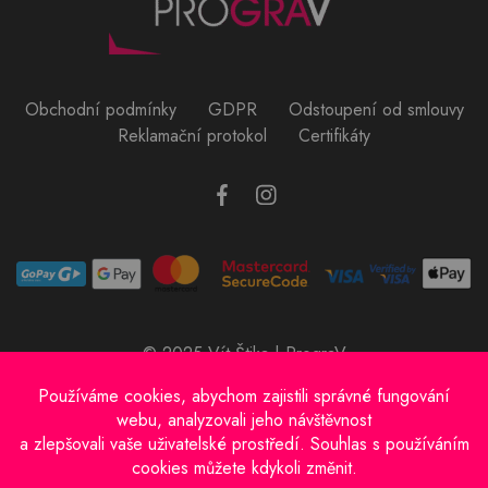
Obchodní podmínky
GDPR
Odstoupení od smlouvy
Reklamační protokol
Certifikáty
© 2025 Vít Štika | PrograV
Provozovatel e-shopu: Vít Štika
IČO: 01597833