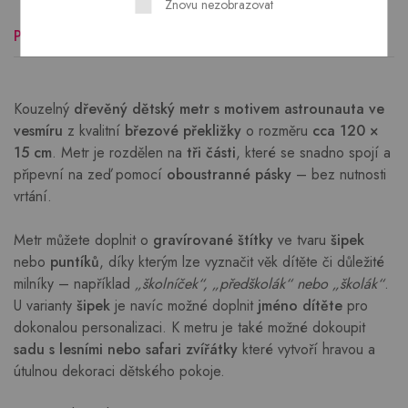
Znovu nezobrazovat
Popis
Hodnocení (0)
Kouzelný
dřevěný dětský metr s motivem astrounauta ve
vesmíru
z kvalitní
březové překližky
o rozměru
cca 120 ×
15 cm
. Metr je rozdělen na
tři části
, které se snadno spojí a
připevní na zeď pomocí
oboustranné pásky
– bez nutnosti
vrtání.
Metr můžete doplnit o
gravírované štítky
ve tvaru
šipek
nebo
puntíků
, díky kterým lze vyznačit věk dítěte či důležité
milníky – například
„školníček“, „předškolák“ nebo „školák“
.
U varianty
šipek
je navíc možné doplnit
jméno dítěte
pro
dokonalou personalizaci. K metru je také možné dokoupit
sadu s lesními nebo safari zvířátky
které vytvoří hravou a
útulnou dekoraci dětského pokoje.