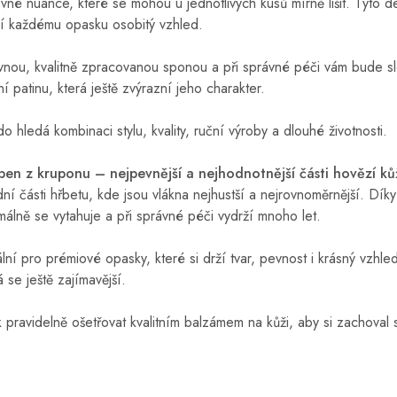
né nuance, které se mohou u jednotlivých kusů mírně lišit. Tyto de
jí každému opasku osobitý vzhled.
nou, kvalitně zpracovanou sponou a při správné péči vám bude sl
 patinu, která ještě zvýrazní jeho charakter.
o hledá kombinaci stylu, kvality, ruční výroby a dlouhé životnosti.
ben z kruponu – nejpevnější a nejhodnotnější části hovězí ků
í části hřbetu, kde jsou vlákna nejhustší a nejrovnoměrnější. Dík
álně se vytahuje a při správné péči vydrží mnoho let.
lní pro prémiové opasky, které si drží tvar, pevnost i krásný vzhl
 se ještě zajímavější.
ravidelně ošetřovat kvalitním balzámem na kůži, aby si zachoval 