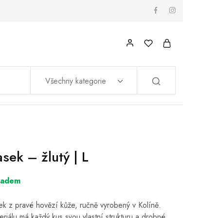
Všechny kategorie
sek – žlutý | L
ladem
ek z pravé hovězí kůže, ručně vyrobený v Kolíně.
riálu má každý kus svou vlastní strukturu a drobné