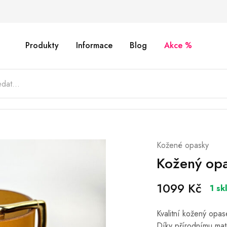
Produkty
Informace
Blog
Akce %
Kožené opasky
Kožený opa
1099
Kč
1 sk
Kvalitní kožený opas
Díky přírodnímu mate