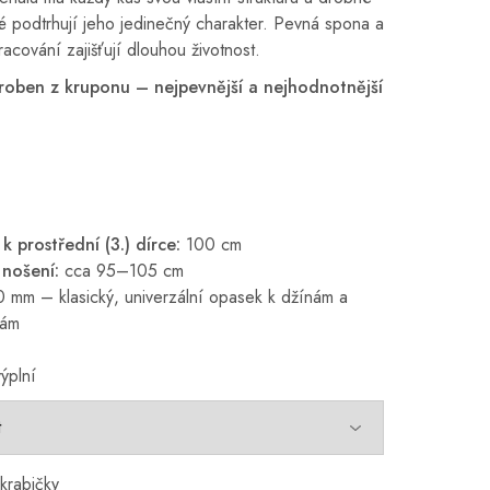
ré podtrhují jeho jedinečný charakter. Pevná spona a
acování zajišťují dlouhou životnost.
roben z kruponu – nejpevnější a nejhodnotnější
 prostřední (3.) dírce:
100 cm
 nošení:
cca 95–105 cm
 mm – klasický, univerzální opasek k džínám a
tám
ýplní
krabičky