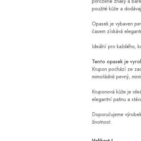
přirozené znaky a barev
použité kůže a dodáva
Opasek je vybaven pev
časem získává elegantní
Ideální pro každého, kd
Tento opasek je vyro
Krupon pochází ze zadn
mimořádně pevný, minim
Kruponová kůže je ideá
elegantní patinu a stává
Doporučujeme výrobek p
životnost.
Velikost L