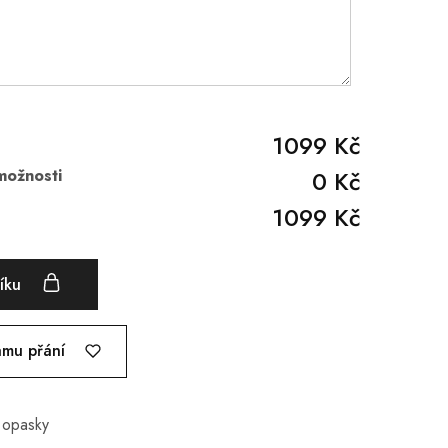
1099 Kč
možnosti
0 Kč
1099 Kč
šíku
amu přání
 opasky