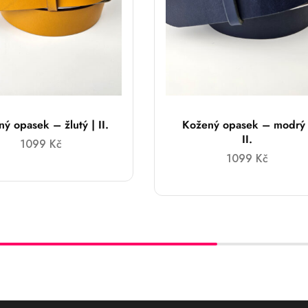
ý opasek – žlutý | II.
Kožený opasek – modrý 
II.
1099
Kč
1099
Kč