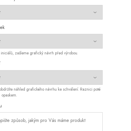
sek
iniciálů, zašleme grafický návrh před výrobou.
í
bdržíte náhled grafického návrhu ke schválení. Raznici poté
m opaskem.
u