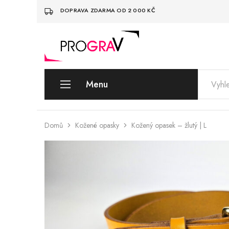
DOPRAVA ZDARMA OD 2 000 KČ
PrograV
Rodinná
/
dílna
Gravírování
z
&
Kolína
Dekorace
Menu
/
Kolín
Produkty
Domů
Kožené opasky
Kožený opasek – žlutý | L
Informace
Blog
Akce %