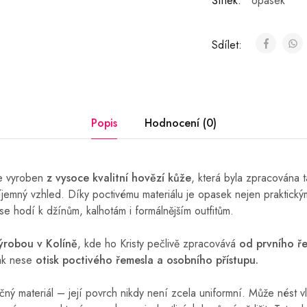
Štítek:
opasek
Sdílet:
Popis
Hodnocení (0)
je vyroben
z vysoce kvalitní hovězí kůže
, která byla zpracována t
íjemný vzhled. Díky poctivému materiálu je opasek nejen praktick
se hodí k džínům, kalhotám i formálnějším outfitům.
výrobou v Kolíně
, kde ho Kristy pečlivě zpracovává
od prvního ře
tak nese
otisk poctivého řemesla a osobního přístupu.
čný materiál – její povrch nikdy není zcela uniformní. Může nést v