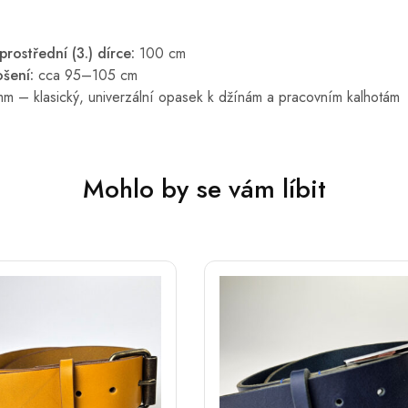
rostřední (3.) dírce:
100 cm
šení:
cca 95–105 cm
 – klasický, univerzální opasek k džínám a pracovním kalhotám
Mohlo by se vám líbit