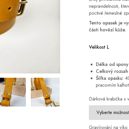
nepravidelnosti, kte
poctivé řemeslné zpr
Tento opasek je vy
části hovězí kůže.
Velikost L
Délka od spony k
Celkový rozsah
Šířka opasku:
40
pracovním kalho
Dárková krabička s v
Gravírování na víko 