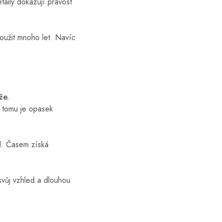
taily dokazují pravost
oužit mnoho let. Navíc
že.
y tomu je opasek
ed. Časem získá
svůj vzhled a dlouhou