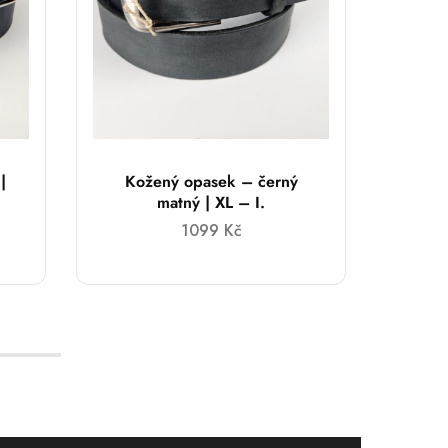
|
Kožený opasek – černý
Kožen
matný | XL – I.
1099
Kč