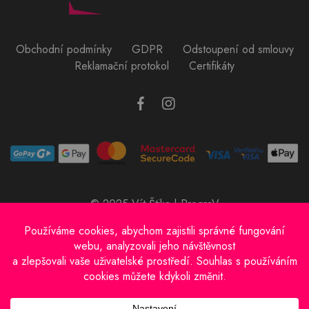
Obchodní podmínky
GDPR
Odstoupení od smlouvy
Reklamační protokol
Certifikáty
© 2025 Vít Štika | PrograV
Provozovatel e-shopu: Vít Štika
IČO: 01597833
Sídlo: Bachmačská 698, Kolín 28002