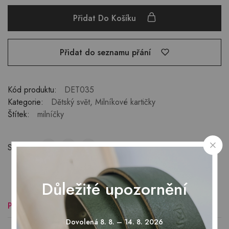
Přidat Do Košíku
Přidat do seznamu přání
Kód produktu:
DET035
Kategorie:
Dětský svět
,
Milníkové kartičky
Štítek:
milníčky
Sdílet:
Důležité upozornění
Popis
Hodnocení (0)
Dovolená 8. 8. – 14. 8. 2026