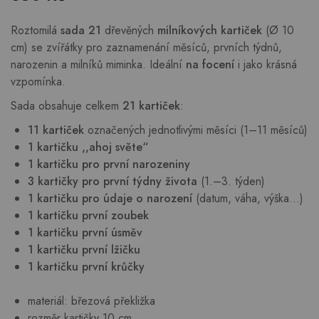
Roztomilá
sada 21
dřevěných
milníkových kartiček
(Ø 10
cm) se zvířátky pro zaznamenání měsíců, prvních týdnů,
narozenin a milníků miminka. Ideální
na focení
i jako krásná
vzpomínka.
Sada obsahuje celkem
21 kartiček
:
11 kartiček
označených jednotlivými měsíci (1–11 měsíců)
1 kartičku ,,ahoj světe“
1 kartičku pro první narozeniny
3 kartičky pro první týdny života
(1.–3. týden)
1 kartičku pro údaje o narození
(datum, váha, výška…)
1 kartičku první zoubek
1 kartičku první úsměv
1 kartičku první lžičku
1 kartičku první krůčky
materiál: březová překližka
rozměr kartičky 10 cm