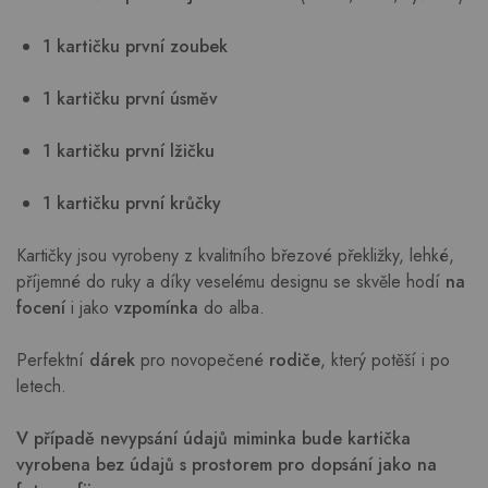
1 kartičku první zoubek
1 kartičku první úsměv
1 kartičku první lžičku
1 kartičku první krůčky
Kartičky jsou vyrobeny z kvalitního březové překližky, lehké,
příjemné do ruky a díky veselému designu se skvěle hodí
na
focení
i jako
vzpomínka
do alba.
Perfektní
dárek
pro novopečené
rodiče
, který potěší i po
letech.
V případě nevypsání údajů miminka bude kartička
vyrobena bez údajů s prostorem pro dopsání jako na