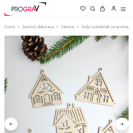
Domů
Sezónní dekorace
Vánoce
Sada ozdobiček na stromeček