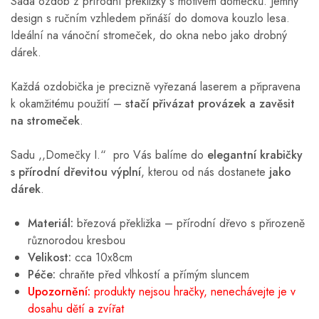
Sada ozdob z přírodní překližky s motivem domečků. Jemný
design s ručním vzhledem přináší do domova kouzlo lesa.
Ideální na vánoční stromeček, do okna nebo jako drobný
dárek.
Každá ozdobička je precizně vyřezaná laserem a připravena
k okamžitému použití –
stačí přivázat provázek a zavěsit
na stromeček
.
Sadu ,,Domečky I.“ pro Vás balíme do
elegantní krabičky
s přírodní dřevitou výplní
, kterou od nás dostanete
jako
dárek
.
Materiál:
březová překližka – přírodní dřevo s přirozeně
různorodou kresbou
Velikost:
cca 10x8cm
Péče:
chraňte před vlhkostí a přímým sluncem
Upozornění:
produkty nejsou hračky, nenechávejte je v
dosahu dětí a zvířat