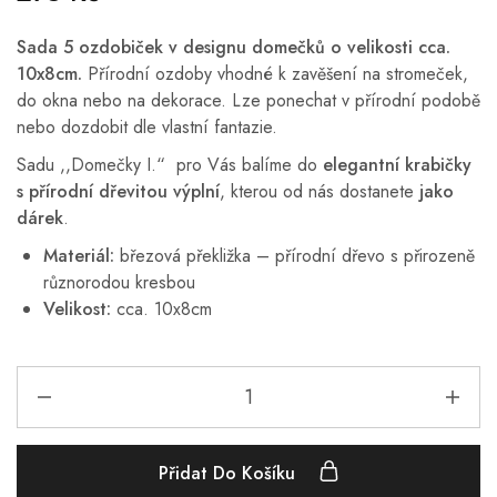
Sada 5 ozdobiček v designu domečků
o
velikosti cca.
10x8cm.
Přírodní ozdoby vhodné k zavěšení na stromeček,
do okna nebo na dekorace. Lze ponechat v přírodní podobě
nebo dozdobit dle vlastní fantazie.
Sadu ,,Domečky I.“ pro Vás balíme do
elegantní krabičky
s přírodní dřevitou výplní
, kterou od nás dostanete
jako
dárek
.
Materiál:
březová překližka – přírodní dřevo s přirozeně
různorodou kresbou
Velikost:
cca. 10x8cm
Přidat Do Košíku