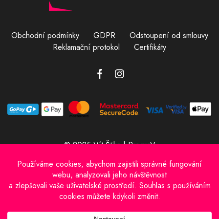
Obchodní podmínky
GDPR
Odstoupení od smlouvy
Reklamační protokol
Certifikáty
© 2025 Vít Štika | PrograV
Provozovatel e-shopu: Vít Štika
IČO: 01597833
Sídlo: Bachmačská 698, Kolín 28002