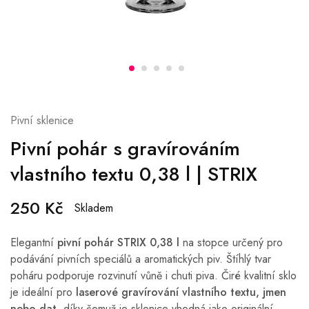
Pivní sklenice
Pivní pohár s gravírováním
vlastního textu 0,38 l | STRIX
250
Kč
Skladem
Elegantní
pivní pohár STRIX 0,38 l
na stopce určený pro
podávání pivních speciálů a aromatických piv. Štíhlý tvar
poháru podporuje rozvinutí vůně i chuti piva. Čiré kvalitní sklo
je ideální pro
laserové gravírování vlastního textu, jmen
nebo dat
, díky čemuž je sklenice vhodná jako originální