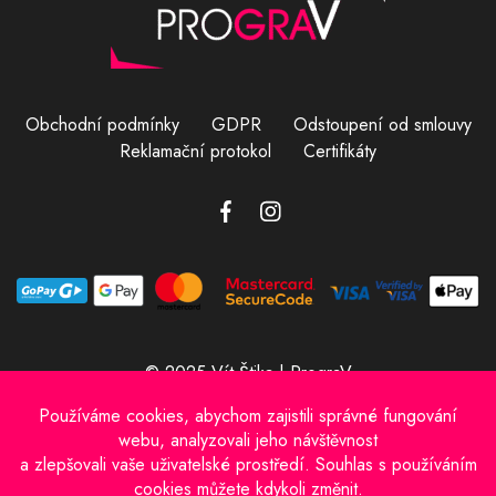
Obchodní podmínky
GDPR
Odstoupení od smlouvy
Reklamační protokol
Certifikáty
© 2025 Vít Štika | PrograV
Provozovatel e-shopu: Vít Štika
IČO: 01597833