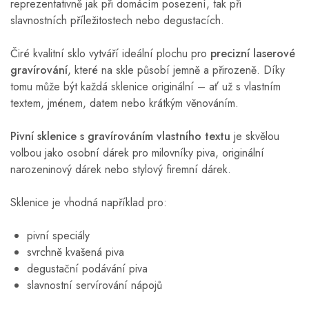
reprezentativně jak při domácím posezení, tak při
slavnostních příležitostech nebo degustacích.
Čiré kvalitní sklo vytváří ideální plochu pro
precizní laserové
gravírování
, které na skle působí jemně a přirozeně. Díky
tomu může být každá sklenice originální – ať už s vlastním
textem, jménem, datem nebo krátkým věnováním.
Pivní sklenice s gravírováním vlastního textu
je skvělou
volbou jako osobní dárek pro milovníky piva, originální
narozeninový dárek nebo stylový firemní dárek.
Sklenice je vhodná například pro:
pivní speciály
svrchně kvašená piva
degustační podávání piva
slavnostní servírování nápojů