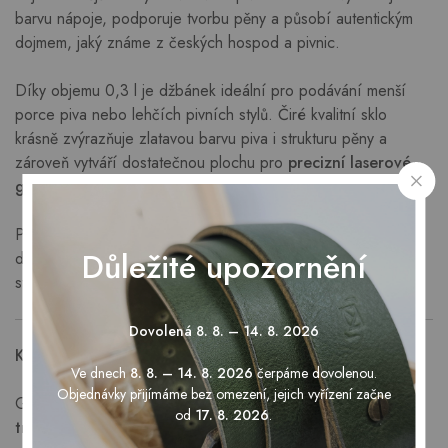
barvu nápoje, podporuje tvorbu pěny a působí autentickým
dojmem, jaký známe z českých hospod a pivnic.
Díky objemu 0,3 l je džbánek ideální pro podávání menší
porce piva nebo lehčích pivních stylů. Čiré kvalitní sklo
krásně zvýrazňuje zlatavou barvu piva i strukturu pěny a
zároveň vytváří dostatečnou plochu pro
precizní laserové
gravírování
, které na skle působí elegantně a přirozeně.
Pivní sklenice s gravírováním je skvělou volbou jako osobní
Důležité upozornění
dárek pro milovníky piva, originální narozeninový dárek nebo
stylový firemní dárek.
Dovolená 8. 8. – 14. 8. 2026
Kvalitní gravírování přímo do skla
Ve dnech
8. 8. – 14. 8. 2026
čerpáme dovolenou.
Objednávky přijímáme bez omezení, jejich vyřízení začne
Gravírování je prováděno laserem přímo do skla, takže je
od
17. 8. 2026
.
trvalé, neodírá se a nebledne
ani při běžném používání