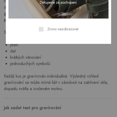
nebo mytí. Gravírování vytváří jemný matný efekt, který je
Děkujeme za pochopení.
dobře viditelný a zároveň působí elegantně.
Standardně je
gravírování umístěno na jednu stranu sklenice, za
příplatek lze zvolit také gravírování z druhé strany.
Znovu nezobrazovat
Sklenice je vhodná pro gravírování:
jmen
dat
krátkých věnování
jednoduchých symbolů
Každý kus je gravírován individuálně. Výsledný vzhled
gravírování se může mírně lišit v závislosti na zakřivení skla,
dopadu světla a zvoleném motivu.
Jak zadat text pro gravírování