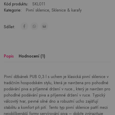
Kód produktu:
SKL011
Kategorie:
Pivní sklenice
,
Sklenice & karafy
Sdílet:
Popis
Hodnocení (1)
Pivní džbánek PUB 0,3 l s uchem je klasická pivní sklenice v
tradičním hospodském stylu, která je navržena pro pohodlné
podávání piva a příjemné držení v ruce., který je navržen pro
pohodlné podávání piva a příjemné držení v ruce. Typický
válcovitý tvar, pevné silné dno a robustní ucho zajišťují
stabilitu a komfort při pití. Tento typ pivní sklenice patří mezi
nejoblíbenější formy servírování piva – dobře zvýrazňuje