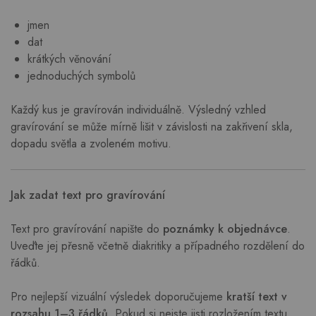
jmen
dat
krátkých věnování
jednoduchých symbolů
Každý kus je gravírován individuálně. Výsledný vzhled
gravírování se může mírně lišit v závislosti na zakřivení skla,
dopadu světla a zvoleném motivu.
Jak zadat text pro gravírování
Text pro gravírování napište do
poznámky k objednávce
.
Uveďte jej přesně včetně diakritiky a případného rozdělení do
řádků.
Pro nejlepší vizuální výsledek doporučujeme
kratší text v
rozsahu 1–3 řádků
. Pokud si nejste jisti rozložením textu,