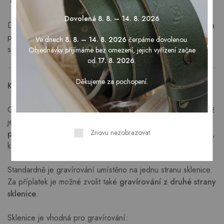
likéry nebo bylinné destiláty
Dovolená 8. 8. – 14. 8. 2026
Díky objemu
0,057 l
je ideální pro klasickou porci destilátu a
pohodlné servírování při oslavách, setkáních nebo
Ve dnech
8. 8. – 14. 8. 2026
čerpáme dovolenou.
společenských příležitostech.
Objednávky přijímáme bez omezení, jejich vyřízení začne
od
17. 8. 2026
.
Děkujeme za pochopení.
Kvalitní gravírování přímo do skla
Gravírování je prováděno laserem přímo do skla, díky čemuž
je
trvalé, neodírá se a nebledne ani při běžném
Znovu nezobrazovat
používání nebo mytí
. Gravírování vytváří jemný matný efekt,
který je dobře viditelný a zároveň působí elegantně.
Standardně je gravírování umístěno na jednu stranu sklenice.
Za příplatek je možné zvolit také
gravírování z druhé strany
sklenice
.
Sklenice je vhodná pro gravírování: