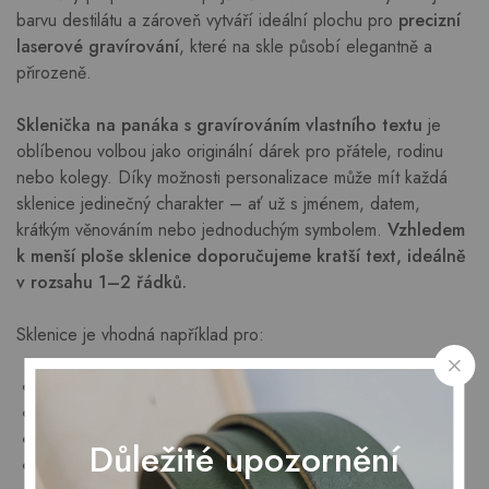
barvu destilátu a zároveň vytváří ideální plochu pro
precizní
laserové gravírování
, které na skle působí elegantně a
přirozeně.
Sklenička na panáka s gravírováním vlastního textu
je
oblíbenou volbou jako originální dárek pro přátele, rodinu
nebo kolegy. Díky možnosti personalizace může mít každá
sklenice jedinečný charakter – ať už s jménem, datem,
krátkým věnováním nebo jednoduchým symbolem.
Vzhledem
k menší ploše sklenice doporučujeme kratší text, ideálně
v rozsahu 1–2 řádků.
Sklenice je vhodná například pro:
slivovici
rum
vodku
Důležité upozornění
whisky